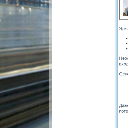
Ярко
Нео
вход
Осно
Даже
поте