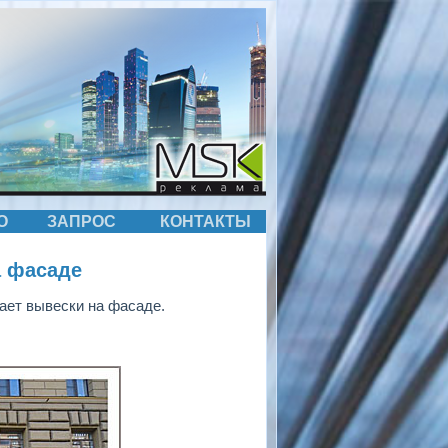
О
ЗАПРОС
КОНТАКТЫ
а фасаде
ает вывески на фасаде.