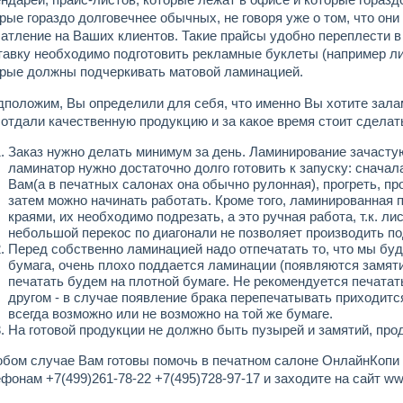
рые гораздо долговечнее обычных, не говоря уже о том, что они
атление на Ваших клиентов. Такие прайсы удобно переплести в п
авку необходимо подготовить рекламные буклеты (например ли
орые должны подчеркивать матовой ламинацией.
положим, Вы определили для себя, что именно Вы хотите залам
отдали качественную продукцию и за какое время стоит сделать 
Заказ нужно делать минимум за день. Ламинирование зачастую
ламинатор нужно достаточно долго готовить к запуску: снача
Вам(а в печатных салонах она обычно рулонная), прогреть, п
затем можно начинать работать. Кроме того, ламинированная
краями, их необходимо подрезать, а это ручная работа, т.к. л
небольшой перекос по диагонали не позволяет производить по
Перед собственно ламинацией надо отпечатать то, что мы бу
бумага, очень плохо поддается ламинации (появляются замяти
печатать будем на плотной бумаге. Не рекомендуется печатат
другом - в случае появление брака перепечатывать приходится 
всегда возможно или не возможно на той же бумаге.
На готовой продукции не должно быть пузырей и замятий, про
бом случае Вам готовы помочь в печатном салоне ОнлайнКопи 
фонам +7(499)261-78-22 +7(495)728-97-17 и заходите на сайт www