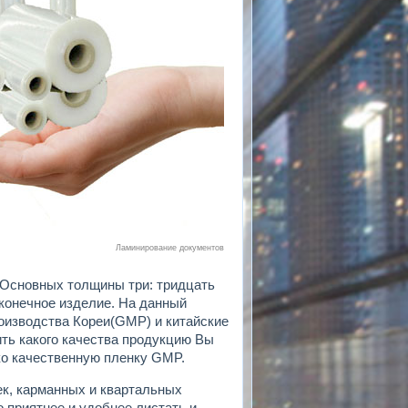
Ламинирование документов
 Основных толщины три: тридцать
 конечное изделие. На данный
оизводства Кореи(GMP) и китайские
ить какого качества продукцию Вы
ко качественную пленку GMP.
ек, карманных и квартальных
о приятнее и удобнее листать и