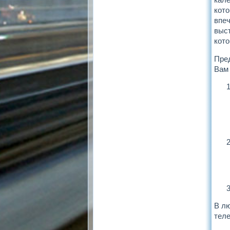
кото
впеч
выст
кот
Пред
Вам 
В лю
теле