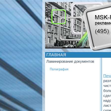
ГЛАВНАЯ
Ламинирование документов
Полиграфия
Печ
разл
чист
боль
сде
надо
лист
скре