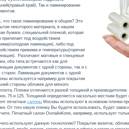
ний(правый край). Так и ламинирование
ментов.
, что такое ламинирование в общем? Это
ытие некоторого материала, в нашем
ае бумаги, специальной пленкой, которая
 прилипает под воздействием
жима(холодная ламинация), либо под
действием прижима и температуры(горячая
инация). Различают матовые и глянцевые
ки, оба типа встречаются как для
нации документов с одной стороны, так и с
 сторон. Ламинация документов с одной
роны используется например для покрытия
ней стороны обложек для мягкого
плета. Пленки отличаются разной толщиной и производителем.
он, 75 и 125. Толщиной определяется насколько жестким будет
ент печатные
салоны
Москвы используют в основном пленки пр
ки. От того какую пленку Вы будете использовать, будет завис
чите. Печатный салон ОнлайнКопи, например, использует толь
чего используют данную технологию? Покрытие визиток, облож
ндарей, прайс-листов, которые лежат в офисе и которые горазд