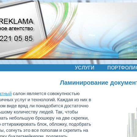
УСЛУГИ
ПОРТФОЛИ
Ламинирование докумен
атный
салон является совокупностью
ичных услуг и технологий. Каждая из них в
ом виде вряд ли понадобится достаточно
шому количеству людей. Так, чтобы
лать небольшую брошюру на две скрепки,
 оттиражировать блок, обложку, подобрать
ы, согнуть это все пополам и скрепить на
пку буклетмейкером, подрезать