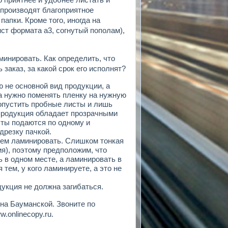
 производят благоприятное
апки. Кроме того, иногда на
ст формата а3, согнутый пополам),
инировать. Как определить, что
заказ, за какой срок его исполнят?
 не основной вид продукции, а
ла нужно поменять пленку на нужную
ропустить пробные листы и лишь
 продукция обладает прозрачными
исты подаются по одному и
дрезку пачкой.
дем ламинировать. Слишком тонкая
я), поэтому предположим, что
ь в одном месте, а ламинировать в
тем, у кого ламинируете, а это не
дукция не должна загибаться.
на Бауманской. Звоните по
.onlinecopy.ru.