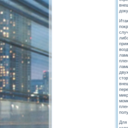
внеш
доку
Итак
покр
случ
либо
при
воз
лам
плен
лами
двух
сто
внеш
пере
микр
мом
плен
полу
Для 
кале