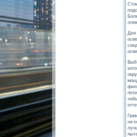
Стои
подс
Бол
элек
Для
осве
сое
осв
Выб
кото
окр
мощ
фил
поте
«обы
отте
Грам
на х
лучш
пыта