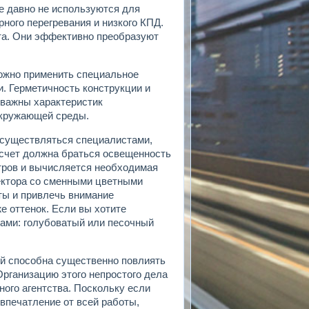
е давно не используются для
рного перегревания и низкого КПД.
та. Они эффективно преобразуют
можно применить специальное
. Герметичность конструкции и
 важны характеристик
окружающей среды.
осуществляться специалистами,
расчет должна браться освещенность
тров и вычисляется необходимая
ектора со сменными цветными
ты и привлечь внимание
е оттенок. Если вы хотите
ами: голубоватый или песочный
ий способна существенно повлиять
рганизацию этого непростого дела
ого агентства. Поскольку если
впечатление от всей работы,