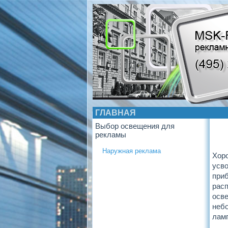
ГЛАВНАЯ
Выбор освещения для
рекламы
Наружная реклама
Хор
усво
приб
расп
осве
небо
ламп