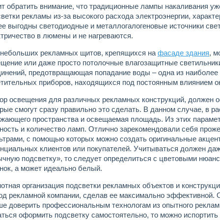
т обратить внимание, что традиционные лампы накаливания уж
ветки рекламы из-за высокого расхода электроэнергии, характе
ее выгодны светодиодные и металлогалогеновые источники све
тричество в люмены и не нагреваются.
 небольших рекламных щитов, крепящихся на
фасаде здания
, 
щение или даже просто потолочные влагозащитные светильники
динений, предотвращающая попадание воды – одна из наиболее
етительных приборов, находящихся под постоянным влиянием 
ор освещения для различных рекламных конструкций, должен 
рые смогут сразу правильно это сделать. В данном случае, в 
ужающего пространства и освещаемая площадь. Из этих параме
ность и количество ламп. Отлично зарекомендовали себя прож
ьтрами, с помощью которых можно создать оригинальные акцен
нциальных клиентов или покупателей. Учитываться должен даж
чную подсветку», то следует определиться с цветовыми нюанс
нок, а может идеально белый.
отная организация подсветки рекламных объектов и конструкц
од рекламной компании, сделав ее максимально эффективной. О
е доверить профессиональным технологам из опытного рекламн
ться оформить подсветку самостоятельно, то можно испортить 