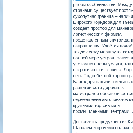
рядом особенностей. Между
странами существует протя
сухопутная граница – налич
широкого коридора для въез
создает простор для маневр
логистическим фирмам,
представленным внутри дан
направления. Удаётся подоб
такую схему маршрута, кото
полной мере устроит заказчи
учетом как цены услуги, так 
оперативности сервиса. Дор
сеть Поднебесной хорошо ра
Благодаря наличию великол
развитой сети дорожных
магистралей обеспечиваетс
перемещение автопоездов м
крупными торговыми и
промышленными центрами КН
Доставлять продукцию из Ки
Шанхаем и прочими налажен