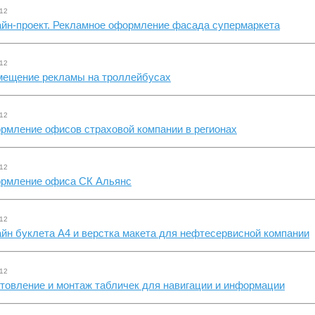
.12
айн-проект. Рекламное оформление фасада супермаркета
.12
мещение рекламы на троллейбусах
.12
рмление офисов страховой компании в регионах
.12
рмление офиса СК Альянс
.12
йн буклета А4 и верстка макета для нефтесервисной компании
.12
товление и монтаж табличек для навигации и информации