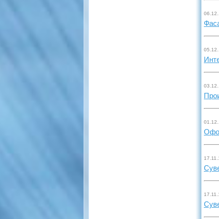
06.12
Фаса
05.12
Инт
03.12
Прои
01.12
Офо
17.11.
Сув
17.11.
Сув