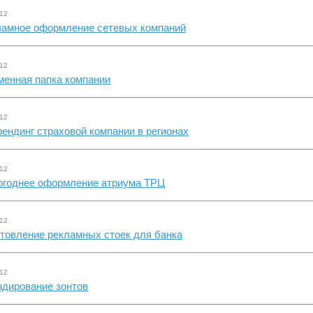
.12
ламное оформление сетевых компаний
.12
менная папка компании
.12
ендинг страховой компании в регионах
.12
огоднее оформление атриума ТРЦ
.12
товление рекламных стоек для банка
.12
ндирование зонтов