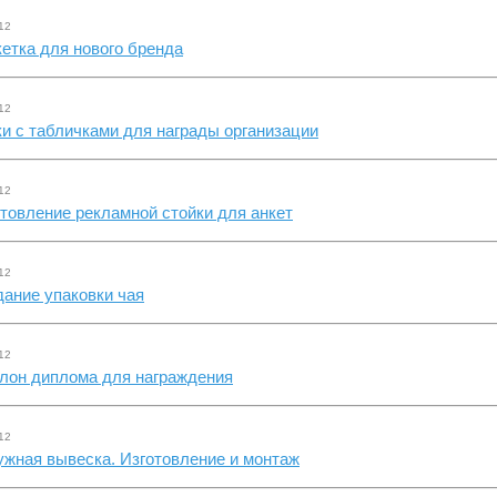
12
етка для нового бренда
12
и с табличками для награды организации
12
товление рекламной стойки для анкет
12
ание упаковки чая
12
лон диплома для награждения
12
жная вывеска. Изготовление и монтаж