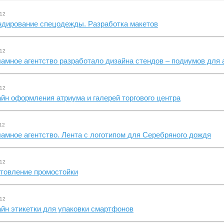
.12
ндирование спецодежды. Разработка макетов
.12
амное агентство разработало дизайна стендов – подиумов для 
.12
йн оформления атриума и галерей торгового центра
12
амное агентство. Лента с логотипом для Серебряного дождя
.12
отовление промостойки
.12
йн этикетки для упаковки смартфонов