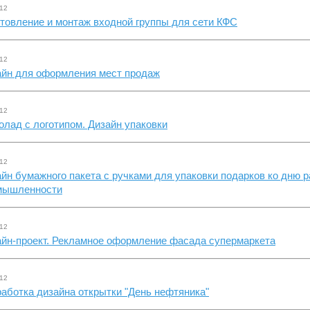
.12
товление и монтаж входной группы для сети КФС
.12
айн для оформления мест продаж
.12
лад с логотипом. Дизайн упаковки
.12
йн бумажного пакета с ручками для упаковки подарков ко дню р
мышленности
.12
айн-проект. Рекламное оформление фасада супермаркета
.12
аботка дизайна открытки "День нефтяника"