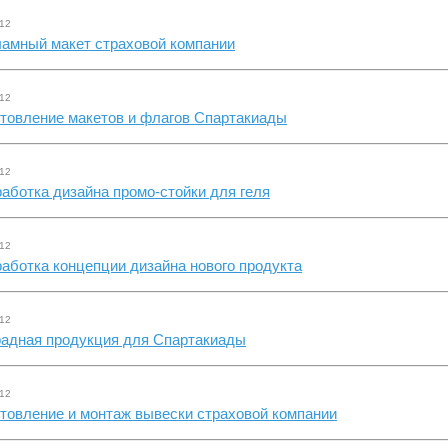
.12
ламный макет страховой компании
.12
отовление макетов и флагов Спартакиады
.12
аботка дизайна промо-стойки для геля
.12
аботка концепции дизайна нового продукта
.12
радная продукция для Спартакиады
.12
товление и монтаж вывески страховой компании