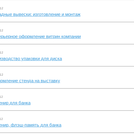
.12
дные вывески: изготовление и монтаж
.12
ерьерное оформление витрин компании
.12
зводство упаковки для диска
.12
рмление стенда на выставку
12
енир для банка
12
енир, флэш-память для банка