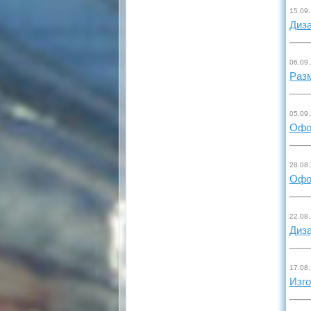
15.09
Диз
06.09
Раз
05.09
Офо
28.08
Офо
22.08
Диза
17.08
Изго