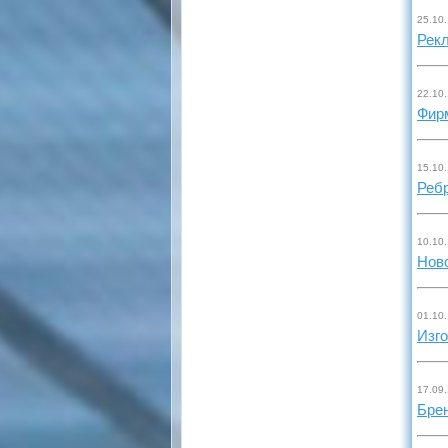
25.10
Рек
22.10
Фир
15.10
Ребр
10.10
Нов
01.10
Изго
17.09
Бре