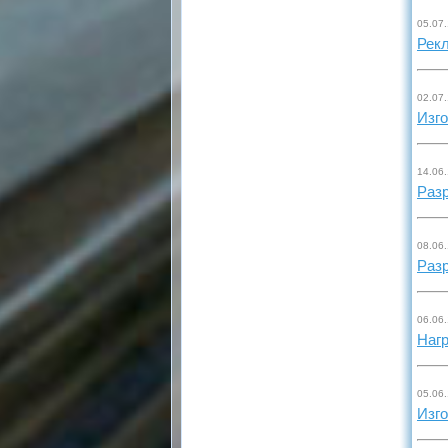
05.07
Рек
02.07
Изг
14.06
Разр
08.06
Разр
06.06
Наг
05.06
Изго