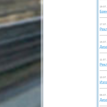
19.07
Бре
17.07
Рекл
16.07
Диза
11.07.
Рекл
10.07
Изг
06.07
Диза