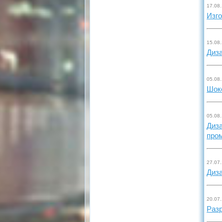
17.08
Изго
15.08
Диз
05.08
Шоко
05.08
Диза
про
27.07
Диз
20.07
Разр