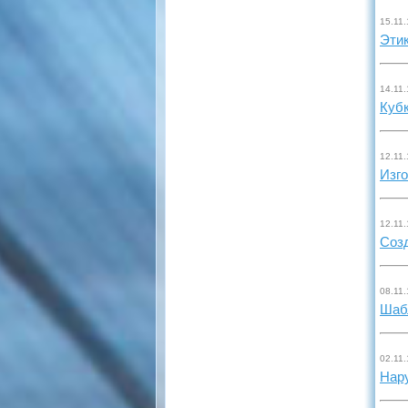
15.11.
Этик
14.11.
Кубк
12.11.
Изго
12.11.
Созд
08.11.
Шаб
02.11.
Нару