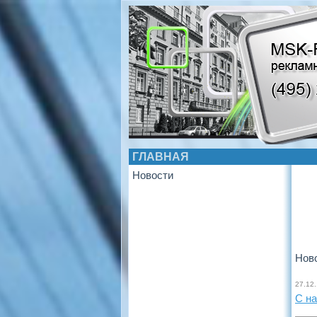
ГЛАВНАЯ
Новости
новос
новос
Нов
27.12
С н