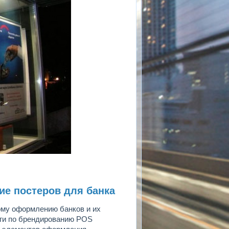
ие постеров для банка
ому оформлению банков и их
уги по брендированию POS