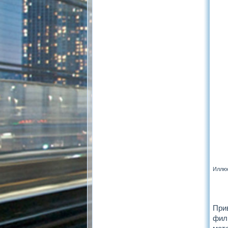
Иллюс
При
фил