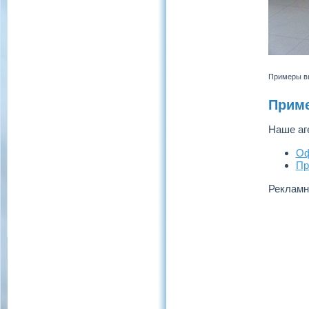
Примеры вы
Приме
Наше аг
Оф
Пр
Рекламн