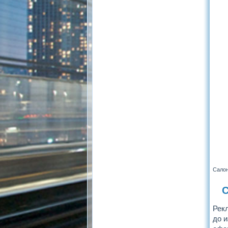
Салон
С
Рек
до 