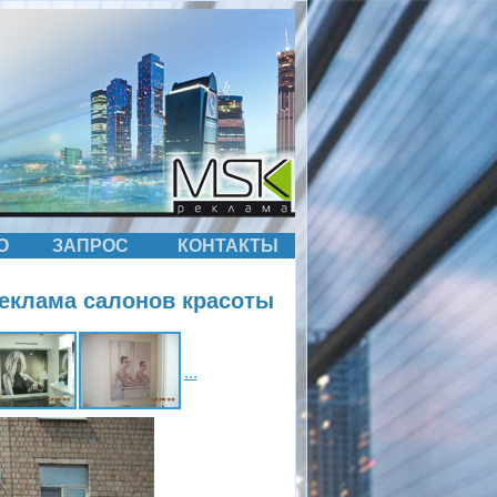
О
ЗАПРОС
КОНТАКТЫ
еклама салонов красоты
...