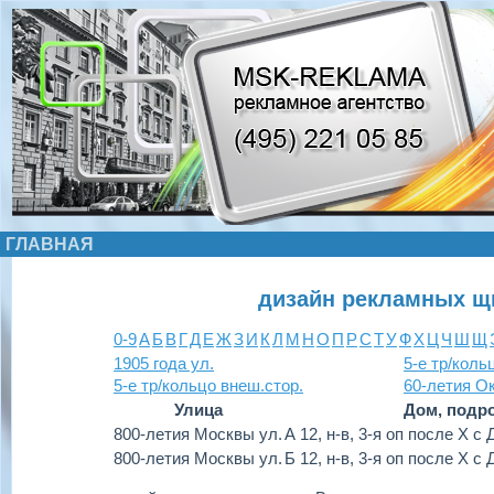
ГЛАВНАЯ
дизайн рекламных щ
0-9
А
Б
В
Г
Д
Е
Ж
З
И
К
Л
М
Н
О
П
Р
С
Т
У
Ф
Х
Ц
Ч
Ш
Щ
1905 года ул.
5-е тр/коль
5-е тр/кольцо внеш.стор.
60-летия Ок
Улица
Дом, подр
800-летия Москвы ул.
А 12, н-в, 3-я оп после Х
800-летия Москвы ул.
Б 12, н-в, 3-я оп после Х