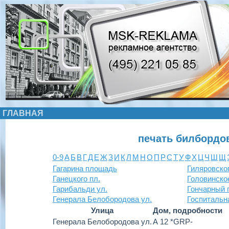
ГЛАВНАЯ
печать билбордо
0-9
А
Б
В
Г
Д
Е
Ж
З
И
К
Л
М
Н
О
П
Р
С
Т
У
Ф
Х
Ц
Ч
Ш
Щ
Гагарина площадь
Гиляровског
Ганецкого пл.
Головинско
Гарибальди ул.
Гончарный 
Генерала Белобородова ул.
Госпитальн
Улица
Дом, подробности
Генерала Белобородова ул.
А 12 *GRP-