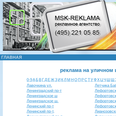
ГЛАВНАЯ
реклама на уличном 
0-9
А
Б
В
Г
Д
Е
Ж
З
И
К
Л
М
Н
О
П
Р
С
Т
У
Ф
Х
Ц
Ч
Ш
Щ
Лавочкина ул.
Летчика Ба
Ленинградский пр-т
Лефортовск
Ленинградское ш
Лефортовск
Ленинградское ш.
Лефортовск
Ленинский пр-т
Лефортовск
Ленинский пр-т,
Лианозовски