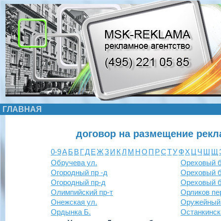
ГЛАВНАЯ
договор на размещение рекл
0-9
А
Б
В
Г
Д
Е
Ж
З
И
К
Л
М
Н
О
П
Р
С
Т
У
Ф
Х
Ц
Ч
Ш
Щ
Обручева ул.
Ореховый б
Огородный пр -д
Ореховый б
Огородный пр-д
Ореховый б
Олимпийский пр-т
Орликов пе
Онежская ул.
Оружейный 
Ордынка Б.
Останкинск