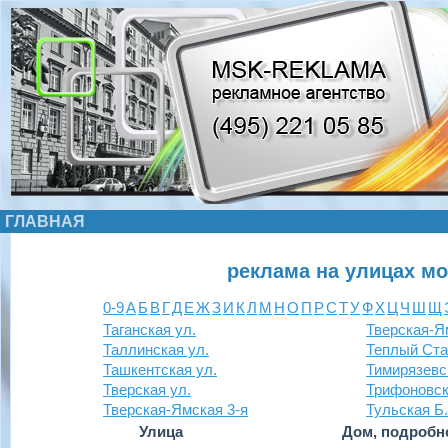
ГЛАВНАЯ
реклама на улицах м
0-9
А
Б
В
Г
Д
Е
Ж
З
И
К
Л
М
Н
О
П
Р
С
Т
У
Ф
Х
Ц
Ч
Ш
Щ
Таганская ул.
Тверская-Ям
Таллинская ул.
Теплый Ста
Ташкентская ул.
Тимирязевс
Тверская ул.
Трифоновск
Тверская-Ямская 3-я
Тульская Б.
Улица
Дом, подробн