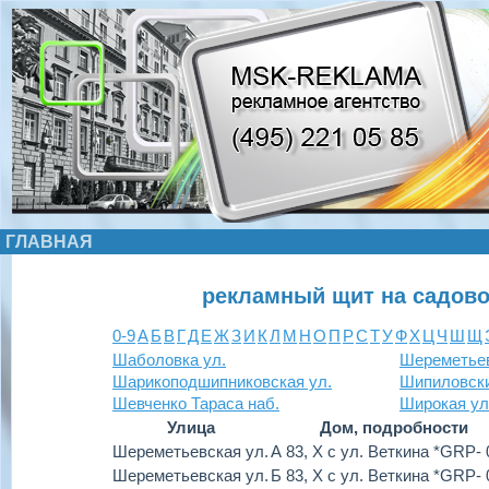
ГЛАВНАЯ
рекламный щит на садово
0-9
А
Б
В
Г
Д
Е
Ж
З
И
К
Л
М
Н
О
П
Р
С
Т
У
Ф
Х
Ц
Ч
Ш
Щ
Шаболовка ул.
Шереметьев
Шарикоподшипниковская ул.
Шипиловски
Шевченко Тараса наб.
Широкая ул
Улица
Дом, подробности
Шереметьевская ул.
А 83, Х с ул. Веткина *GRP- 
Шереметьевская ул.
Б 83, Х с ул. Веткина *GRP- 