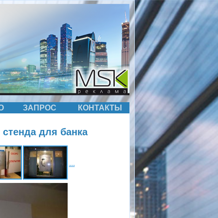
О
ЗАПРОС
КОНТАКТЫ
 стенда для банка
...