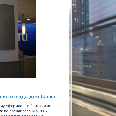
ние стенда для банка
ому оформлению банков и их
уги по брендированию POS