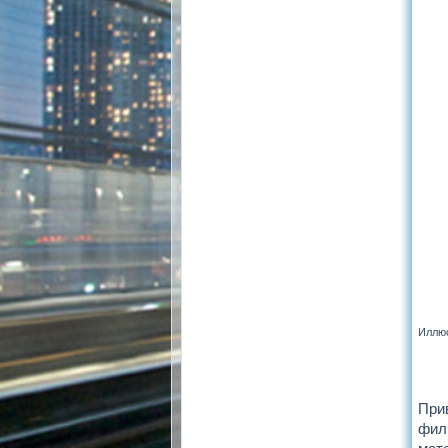
Иллюс
При
фил