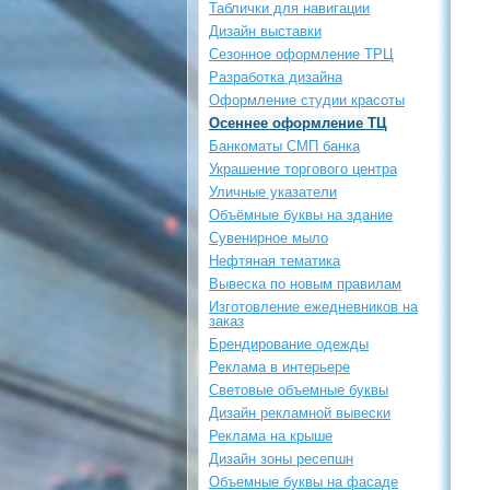
Таблички для навигации
Дизайн выставки
Сезонное оформление ТРЦ
Разработка дизайна
Оформление студии красоты
Осеннее оформление ТЦ
Банкоматы СМП банка
Украшение торгового центра
Уличные указатели
Объёмные буквы на здание
Сувенирное мыло
Нефтяная тематика
Вывеска по новым правилам
Изготовление ежедневников на
заказ
Брендирование одежды
Реклама в интерьере
Световые объемные буквы
Дизайн рекламной вывески
Реклама на крыше
Дизайн зоны ресепшн
Объемные буквы на фасаде