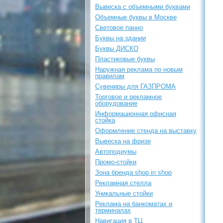
Вывеска с объемными буквами
Объемные буквы в Москве
Световое панно
Буквы на здании
Буквы ДИСКО
Пластиковые буквы
Наружная реклама по новым
правилам
Сувениры для ГАЗПРОМА
Торговое и рекламное
оборудование
Информационная офисная
стойка
Оформление стенда на выставку
Вывеска на фризе
Автоподиумы
Промо-стойки
Зона бренда shop in shop
Рекламная стелла
Уникальные стойки
Реклама на банкоматах и
терминалах
Навигация в ТЦ