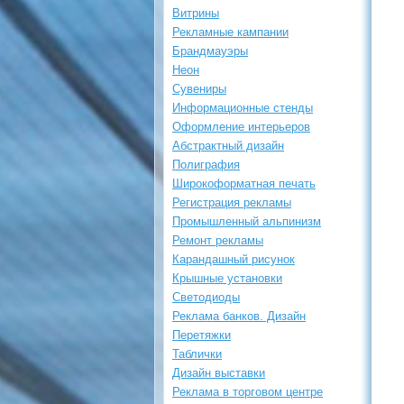
Витрины
Рекламные кампании
Брандмауэры
Неон
Сувениры
Информационные стенды
Оформление интерьеров
Абстрактный дизайн
Полиграфия
Широкоформатная печать
Регистрация рекламы
Промышленный альпинизм
Ремонт рекламы
Карандашный рисунок
Крышные установки
Светодиоды
Реклама банков. Дизайн
Перетяжки
Таблички
Дизайн выставки
Реклама в торговом центре