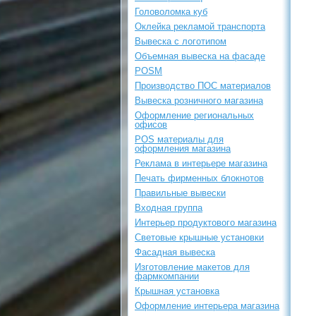
Головоломка куб
Оклейка рекламой транспорта
Вывеска с логотипом
Объемная вывеска на фасаде
POSM
Производство ПОС материалов
Вывеска розничного магазина
Оформление региональных
офисов
POS материалы для
оформления магазина
Реклама в интерьере магазина
Печать фирменных блокнотов
Правильные вывески
Входная группа
Интерьер продуктового магазина
Световые крышные установки
Фасадная вывеска
Изготовление макетов для
фармкомпании
Крышная установка
Оформление интерьера магазина