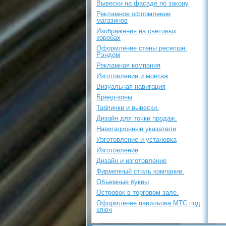
Вывески на фасаде по закону
Рекламное оформление
магазинов
Изображения на световых
коробах
Оформление стены ресепшн.
Рэндом
Рекламная компания
Изготовление и монтаж
Визуальная навигация
Бренд-зоны
Таблички и вывески.
Дизайн для точки продаж.
Навигационные указатели
Изготовление и установка
Изготовление
Дизайн и изготовление
Фирменный стиль компании.
Объемные буквы
Островок в торговом зале.
Оформление павильона МТС под
ключ