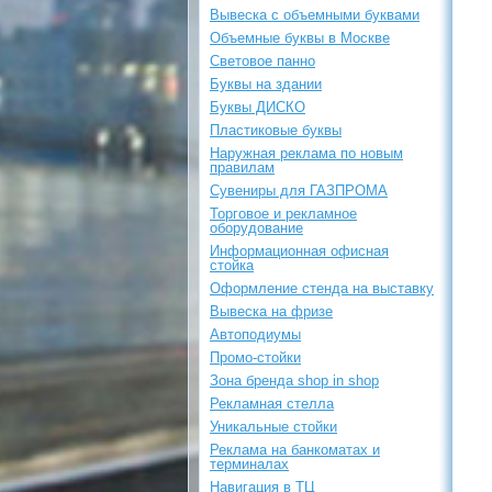
Вывеска с объемными буквами
Объемные буквы в Москве
Световое панно
Буквы на здании
Буквы ДИСКО
Пластиковые буквы
Наружная реклама по новым
правилам
Сувениры для ГАЗПРОМА
Торговое и рекламное
оборудование
Информационная офисная
стойка
Оформление стенда на выставку
Вывеска на фризе
Автоподиумы
Промо-стойки
Зона бренда shop in shop
Рекламная стелла
Уникальные стойки
Реклама на банкоматах и
терминалах
Навигация в ТЦ