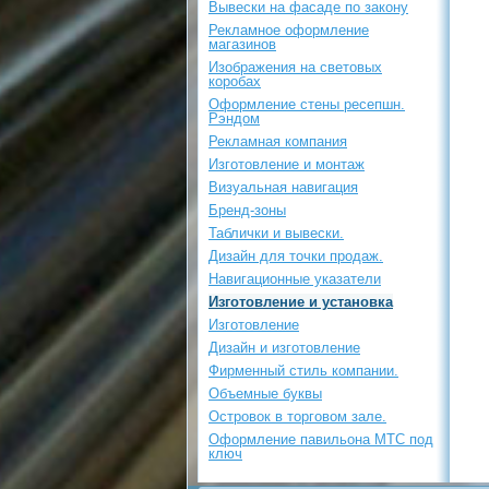
Вывески на фасаде по закону
Рекламное оформление
магазинов
Изображения на световых
коробах
Оформление стены ресепшн.
Рэндом
Рекламная компания
Изготовление и монтаж
Визуальная навигация
Бренд-зоны
Таблички и вывески.
Дизайн для точки продаж.
Навигационные указатели
Изготовление и установка
Изготовление
Дизайн и изготовление
Фирменный стиль компании.
Объемные буквы
Островок в торговом зале.
Оформление павильона МТС под
ключ