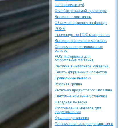
Головоломка куб
Оклейка рекламой транспорта
Вывеска с логотипом
Объемная вывеска на фасаде
POSM
Производство ПОС материалов
Вывеска розничного магазина
Оформление региональных
офисов
POS материалы для
оформления магазина
Реклама в интерьере магазина
Печать фирменных блокнотов
Правильные вывески
Входная группа
Интерьер продуктового магазина
Световые крышные установки
Фасадная вывеска
Изготовление макетов для
фармкомпании
Крышная установка
Оформление интерьера магазина