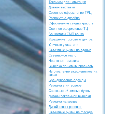
Таблички для навигации
Дизайн выставки
Сезонное оформление ТРЦ
Разработка дизайна
Оформление студии красоты
Осеннее оформление ТЦ
Банкоматы СМП банка
Украшение торгового центра
Уличные указатели
Объёмные буквы на здание
Сувенирное мыло
Нефтяная тематика
Вывеска по новым правилам
Изготовление ежедневников на
заказ
Брендирование одежды
Реклама в интерьере
Световые объемные буквы
Дизайн рекламной вывески
Реклама на крыше
Дизайн зоны ресепшн
Объемные буквы на фасаде