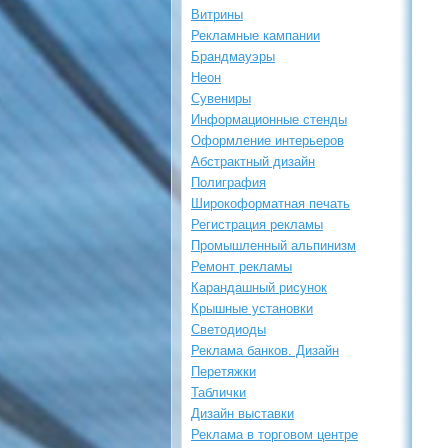
Витрины
Рекламные кампании
Брандмауэры
Неон
Сувениры
Информационные стенды
Оформление интерьеров
Абстрактный дизайн
Полиграфия
Широкоформатная печать
Регистрация рекламы
Промышленный альпинизм
Ремонт рекламы
Карандашный рисунок
Крышные установки
Светодиоды
Реклама банков. Дизайн
Перетяжки
Таблички
Дизайн выставки
Реклама в торговом центре