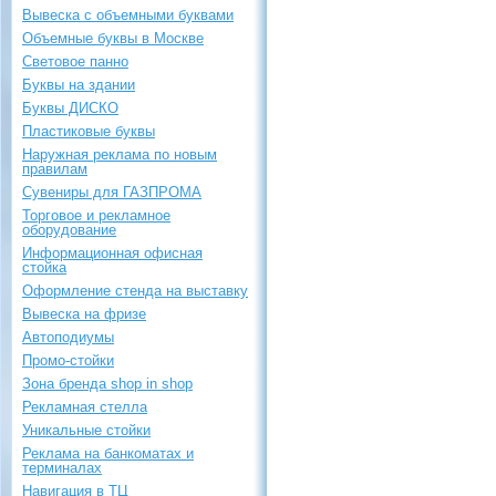
Вывеска с объемными буквами
Объемные буквы в Москве
Световое панно
Буквы на здании
Буквы ДИСКО
Пластиковые буквы
Наружная реклама по новым
правилам
Сувениры для ГАЗПРОМА
Торговое и рекламное
оборудование
Информационная офисная
стойка
Оформление стенда на выставку
Вывеска на фризе
Автоподиумы
Промо-стойки
Зона бренда shop in shop
Рекламная стелла
Уникальные стойки
Реклама на банкоматах и
терминалах
Навигация в ТЦ