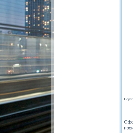
Портф
Офо
прои