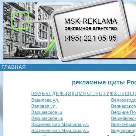
ГЛАВНАЯ
рекламные щиты Рос
0-9
А
Б
В
Г
Д
Е
Ж
З
И
К
Л
М
Н
О
П
Р
С
Т
У
Ф
Х
Ц
Ч
Ш
Щ
Вавилова ул.
Велозаводс
Валовая ул.
Вернадского
Варшавское ш
Верхние По
Варшавское ш.
Вешняковск
Василевского Маршала ул.
Вильгельма
Василевского Маршала ул.
Водопровод