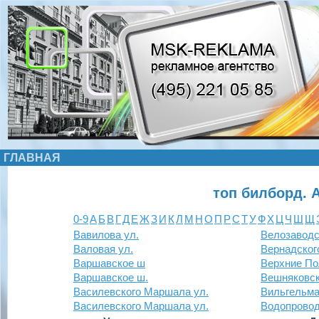
ГЛАВНАЯ
топ билборд. 
0-9
А
Б
В
Г
Д
Е
Ж
З
И
К
Л
М
Н
О
П
Р
С
Т
У
Ф
Х
Ц
Ч
Ш
Щ
Вавилова ул.
Велозаводс
Валовая ул.
Вернадского
Варшавское ш
Верхние По
Варшавское ш.
Вешняковск
Василевского Маршала ул.
Вильгельма
Василевского Маршала ул.
Водопровод