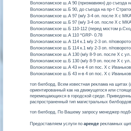
Волоколамское ш.
А 90 (призмавижн) до съезда н
Волоколамское ш.
Б 90, до съезда на пр-т Страт
Волоколамское ш.
А 97 (м/у 3-4 оп. после Х с МК
Волоколамское ш.
Б 97 (м/у 3-4 оп. после Х с МК
Волоколамское ш.
Б 110-112 (перед мостом р.Схо
Волоколамское ш.
А 110 *GRP- 0.78
Волоколамское ш.
А 114 к.1 м/у 2-3 оп. п/поворот
Волоколамское ш.
Б 114 к.1 м/у 2-3 оп. п/поворот
Волоколамское ш.
А 130 (м/у 8-9 оп. после Х с 
Волоколамское ш.
Б 130 (м/у 8-9 оп. после Х с 
Волоколамское ш.
А 43 н-в 4 оп пос. Х с Иваньк
Волоколамское ш.
Б 43 н-в 4 оп пос. Х с Иваньк
топ билборд.
Всем известная реклама на щитах (
ориентированный как на движущегося или стоящег
перемещающихся в городской среде. Приведенн
распространенный тип магистральных билбордов
топ билборд.
По Вашему запросу менеджер подб
Предоставляем услуги по
аренде
рекламных щи