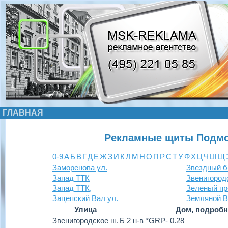
ГЛАВНАЯ
Рекламные щиты Подмо
0-9
А
Б
В
Г
Д
Е
Ж
З
И
К
Л
М
Н
О
П
Р
С
Т
У
Ф
Х
Ц
Ч
Ш
Щ
Заморенова ул.
Звездный б
Запад ТТК
Звенигород
Запад ТТК,
Зеленый пр
Зацепский Вал ул.
Земляной В
Улица
Дом, подробн
Звенигородское ш.
Б 2 н-в *GRP- 0.28