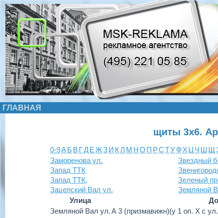
ГЛАВНАЯ
щиты 3х6. А
0-9
А
Б
В
Г
Д
Е
Ж
З
И
К
Л
М
Н
О
П
Р
С
Т
У
Ф
Х
Ц
Ч
Ш
Щ
Заморенова ул.
Звездный б
Запад ТТК
Звенигород
Запад ТТК,
Зеленый пр
Зацепский Вал ул.
Земляной В
Улица
До
Земляной Вал ул.
А 3 (призмавижн)(у 1 оп. Х с ул