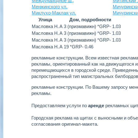
Международное ш.,
Митинский 1
Менжинского ул.
Мичурински
Миклухо-Маклая ул.
Мичуринский
Улица
Дом, подробности
Масловка Н.
А 3 (призмавижн) *GRP- 1.03
Масловка Н.
А 3 (призмавижн) *GRP- 1.03
Масловка Н.
А 3 (призмавижн) *GRP- 1.03
Масловка Н.
А 19 *GRP- 0.46
рекламные конструкции.
Всем известная реклама 
рекламы, ориентированный как на движущегося ил
перемещающихся в городской среде. Приведенн
распространенный тип магистральных билбордов
рекламные конструкции.
По Вашему запросу мен
рекламы.
Предоставляем услуги по
аренде
рекламных щи
Городская реклама на щитах с выносными и объ
согласования оригинал-макета.