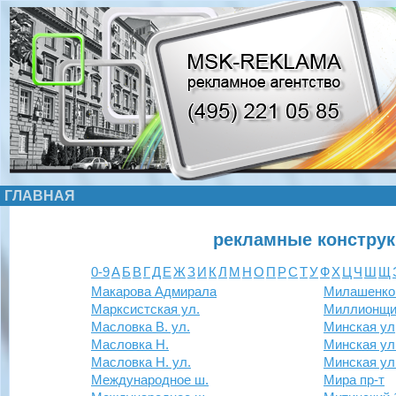
ГЛАВНАЯ
рекламные конструк
0-9
А
Б
В
Г
Д
Е
Ж
З
И
К
Л
М
Н
О
П
Р
С
Т
У
Ф
Х
Ц
Ч
Ш
Щ
Макарова Адмирала
Милашенков
Марксистская ул.
Миллионщик
Масловка В. ул.
Минская ул
Масловка Н.
Минская ул
Масловка Н. ул.
Минская ул
Международное ш.
Мира пр-т