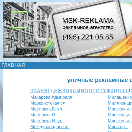
ГЛАВНАЯ
уличные рекламные 
0-9
А
Б
В
Г
Д
Е
Ж
З
И
К
Л
М
Н
О
П
Р
С
Т
У
Ф
Х
Ц
Ч
Ш
Щ
Макарова Адмирала
Милашенков
Марксистская ул.
Миллионщик
Масловка В. ул.
Минская ул
Масловка Н.
Минская ул
Масловка Н. ул.
Минская ул
Международное ш.
Мира пр-т