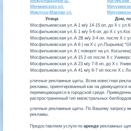
Международное ш.,
Митинский 1
Менжинского ул.
Мичурински
Миклухо-Маклая ул.
Мичуринский
Улица
Дом, п
Мосфильмовская ул.
А 1 м/у 14-15 оп. до Х с ул
Мосфильмовская ул.
Б 1 м/у 5-6 оп. до Х с ул.К
Мосфильмовская ул.
А 2В м/у 3-4 оп. после Х с 
Мосфильмовская ул.
А 6 ( на Х с ул.Пырьева) *G
Мосфильмовская ул.
А ( поворот на ул. Косыгина
Мосфильмовская ул.
А 15 2 оп после Х с Универ
Мосфильмовская ул.
А 23 м/у 7-8 оп. до Х с Уни
Мосфильмовская ул.
А 41 м/у 6-7 оп после Х с 
уличные рекламные щиты.
Всем известная рекла
рекламы, ориентированный как на движущегося ил
перемещающихся в городской среде. Приведенн
распространенный тип магистральных билбордов
уличные рекламные щиты.
По Вашему запросу м
рекламы.
Предоставляем услуги по
аренде
рекламных щи