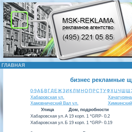
ГЛАВНАЯ
бизнес рекламные щ
0-9
А
Б
В
Г
Д
Е
Ж
З
И
К
Л
М
Н
О
П
Р
С
Т
У
Ф
Х
Ц
Ч
Ш
Щ
Хабаровская ул.
Хачатуряна
Хамовнический Вал ул.
Химкинский
Улица
Дом, подробности
Хабаровская ул.
А 19 корп. 1 *GRP- 0.2
Хабаровская ул.
Б 19 корп. 1 *GRP- 0.19