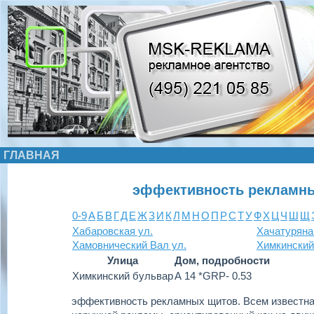
ГЛАВНАЯ
эффективность рекламны
0-9
А
Б
В
Г
Д
Е
Ж
З
И
К
Л
М
Н
О
П
Р
С
Т
У
Ф
Х
Ц
Ч
Ш
Щ
Хабаровская ул.
Хачатуряна
Хамовнический Вал ул.
Химкинский
Улица
Дом, подробности
Химкинский бульвар
А 14 *GRP- 0.53
эффективность рекламных щитов.
Всем известна