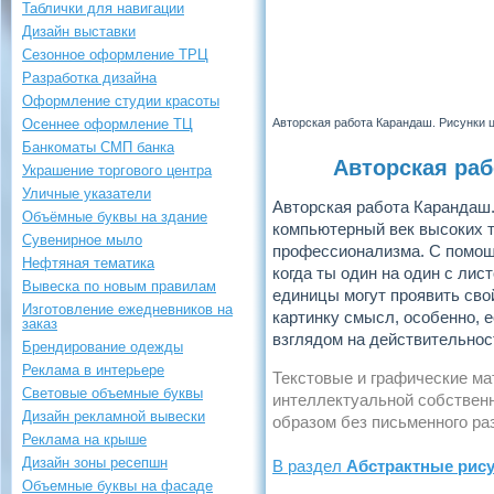
Таблички для навигации
Дизайн выставки
Сезонное оформление ТРЦ
Разработка дизайна
Оформление студии красоты
Осеннее оформление ТЦ
Авторская работа Карандаш. Рисунки
Банкоматы СМП банка
Авторская ра
Украшение торгового центра
Уличные указатели
Авторская работа Карандаш.
Объёмные буквы на здание
компьютерный век высоких т
Сувенирное мыло
профессионализма. С помощ
Нефтяная тематика
когда ты один на один с лис
Вывеска по новым правилам
единицы могут проявить свой
Изготовление ежедневников на
картинку смысл, особенно, 
заказ
взглядом на действительнос
Брендирование одежды
Реклама в интерьере
Текстовые и графические ма
Световые объемные буквы
интеллектуальной собственн
Дизайн рекламной вывески
образом без письменного р
Реклама на крыше
Дизайн зоны ресепшн
В раздел
Абстрактные рису
Объемные буквы на фасаде