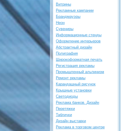
Витрины
Рекламные кампании
Брандмауэры
Неон
Сувениры
Информационные стенды
Оформление интерьеров
Абстрактный дизайн
Полиграфия
Широкоформатная печать
Регистрация рекламы
Промышленный альпинизм
Ремонт рекламы
Карандашный рисунок
Крышные установки
Светодиоды
Реклама банков. Дизайн
Перетяжки
Таблички
Дизайн выставки
Реклама в торговом центре