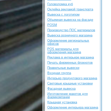
Головоломка куб
Оклейка рекламой транспорта
Вывеска с логотипом
Объемная вывеска на фасаде
POSM
Производство ПОС материалов
Вывеска розничного магазина
Оформление региональных
офисов
POS материалы для
оформления магазина
Реклама в интерьере магазина
Печать фирменных блокнотов
Правильные вывески
Входная группа
Интерьер продуктового магазина
Световые крышные установки
Фасадная вывеска
Изготовление макетов для
фармкомпании
Крышная установка
Оформление интерьера магазина