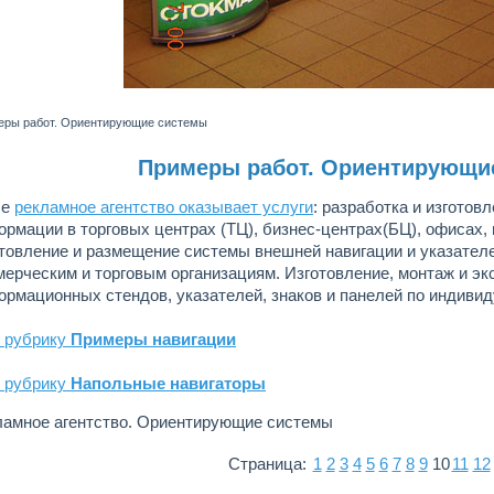
еры работ. Ориентирующие системы
Примеры работ. Ориентирующи
ше
рекламное агентство оказывает услуги
: разработка и изготов
рмации в торговых центрах (ТЦ), бизнес-центрах(БЦ), офисах, п
отовление и размещение системы внешней навигации и указателе
мерческим и торговым организациям. Изготовление, монтаж и э
ормационных стендов, указателей, знаков и панелей по индиви
в рубрику
Примеры навигации
в рубрику
Напольные навигаторы
ламное агентство. Ориентирующие системы
Страница:
1
2
3
4
5
6
7
8
9
10
11
12