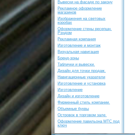
Вывески на фасаде по закону
Рекламное оформление
магазинов
Изображения на световых
коробах
Оформление стены ресепшн.
Рэндом
Рекламная компания
Изготовление и монтаж
Визуальная навигация
Бренд-зоны
Таблички и вывески.
Дизайн для точки продаж.
Навигационные указатели
Изготовление и установка
Изготовление
Дизайн и изготовление
Фирменный стиль компании.
Объемные буквы
Островок в торговом зале.
Оформление павильона МТС под
ключ