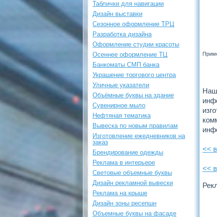
Таблички для навигации
Дизайн выставки
Сезонное оформление ТРЦ
Разработка дизайна
Оформление студии красоты
Осеннее оформление ТЦ
Прим
Банкоматы СМП банка
Украшение торгового центра
Уличные указатели
На
Объёмные буквы на здание
инфо
Сувенирное мыло
изг
Нефтяная тематика
ком
Вывеска по новым правилам
инф
Изготовление ежедневников на
заказ
<< 
Брендирование одежды
Реклама в интерьере
<< 
Световые объемные буквы
Дизайн рекламной вывески
Рек
Реклама на крыше
Дизайн зоны ресепшн
Объемные буквы на фасаде