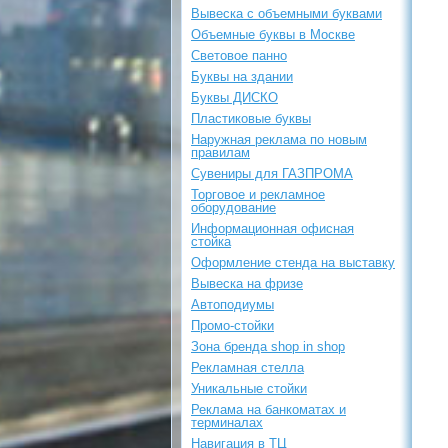
Вывеска с объемными буквами
Объемные буквы в Москве
Световое панно
Буквы на здании
Буквы ДИСКО
Пластиковые буквы
Наружная реклама по новым
правилам
Сувениры для ГАЗПРОМА
Торговое и рекламное
оборудование
Информационная офисная
стойка
Оформление стенда на выставку
Вывеска на фризе
Автоподиумы
Промо-стойки
Зона бренда shop in shop
Рекламная стелла
Уникальные стойки
Реклама на банкоматах и
терминалах
Навигация в ТЦ