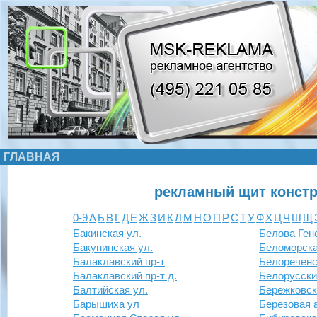
ГЛАВНАЯ
рекламный щит констр
0-9
А
Б
В
Г
Д
Е
Ж
З
И
К
Л
М
Н
О
П
Р
С
Т
У
Ф
Х
Ц
Ч
Ш
Щ
Бакинская ул.
Белова Ген
Бакунинская ул.
Беломорска
Балаклавский пр-т
Белореченс
Балаклавский пр-т д.
Белорусски
Балтийская ул.
Бережковск
Барышиха ул
Березовая 