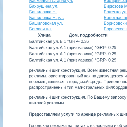
Басманная Старая ул.
Бибиревска
Бахрушина ул.
Бирюзова М
Башиловка Н.
Боженко ул
Башиловка Н. ул.
Болотная п
Башиловская ул.
Борисовски
Беговая ул.
Боровское 
Улица
Дом, подробности
Балтийская ул.
Б 1 *GRP- 0.36
Балтийская ул.
А 1 (призмавижн) *GRP- 0.29
Балтийская ул.
А 1 (призмавижн) *GRP- 0.29
Балтийская ул.
А 1 (призмавижн) *GRP- 0.29
рекламный щит конструкция.
Всем известная рек
рекламы, ориентированный как на движущегося ил
перемещающихся в городской среде. Приведенн
распространенный тип магистральных билбордов
рекламный щит конструкция.
По Вашему запросу
щитовой рекламы.
Предоставляем услуги по
аренде
рекламных щи
Городская реклама на щитах с выносными и объ