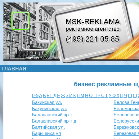
ГЛАВНАЯ
бизнес рекламные щ
0-9
А
Б
В
Г
Д
Е
Ж
З
И
К
Л
М
Н
О
П
Р
С
Т
У
Ф
Х
Ц
Ч
Ш
Щ
Бакинская ул.
Белова Ген
Бакунинская ул.
Беломорска
Балаклавский пр-т
Белореченс
Балаклавский пр-т д.
Белорусски
Балтийская ул.
Бережковск
Барышиха ул
Березовая 