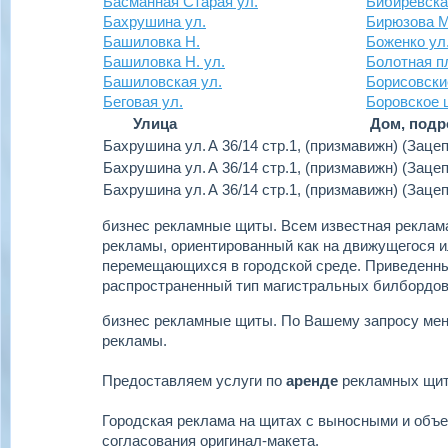
Басманная Старая ул.
Бибиревска
Бахрушина ул.
Бирюзова М
Башиловка Н.
Боженко ул
Башиловка Н. ул.
Болотная п
Башиловская ул.
Борисовски
Беговая ул.
Боровское 
Улица
Дом, подр
Бахрушина ул.
А 36/14 стр.1, (призмавижн) (Заце
Бахрушина ул.
А 36/14 стр.1, (призмавижн) (Заце
Бахрушина ул.
А 36/14 стр.1, (призмавижн) (Заце
бизнес рекламные щиты.
Всем известная реклама
рекламы, ориентированный как на движущегося ил
перемещающихся в городской среде. Приведенн
распространенный тип магистральных билбордов
бизнес рекламные щиты.
По Вашему запросу ме
рекламы.
Предоставляем услуги по
аренде
рекламных щи
Городская реклама на щитах с выносными и объ
согласования оригинал-макета.