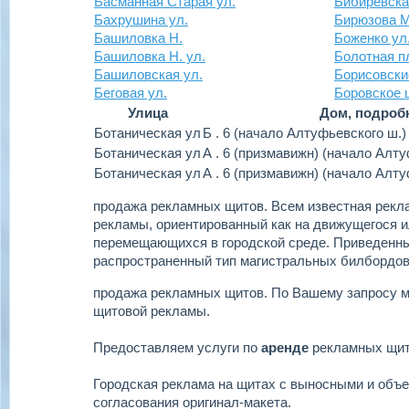
Басманная Старая ул.
Бибиревска
Бахрушина ул.
Бирюзова М
Башиловка Н.
Боженко ул
Башиловка Н. ул.
Болотная п
Башиловская ул.
Борисовски
Беговая ул.
Боровское 
Улица
Дом, подроб
Ботаническая ул
Б . 6 (начало Алтуфьевского ш.)
Ботаническая ул
А . 6 (призмавижн) (начало Алту
Ботаническая ул
А . 6 (призмавижн) (начало Алту
продажа рекламных щитов.
Всем известная рекла
рекламы, ориентированный как на движущегося ил
перемещающихся в городской среде. Приведенн
распространенный тип магистральных билбордов
продажа рекламных щитов.
По Вашему запросу 
щитовой рекламы.
Предоставляем услуги по
аренде
рекламных щи
Городская реклама на щитах с выносными и объ
согласования оригинал-макета.