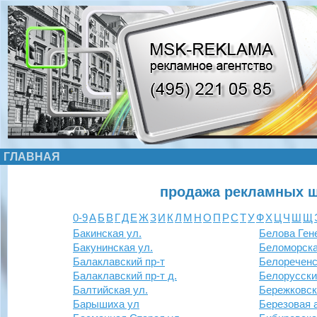
ГЛАВНАЯ
продажа рекламных щ
0-9
А
Б
В
Г
Д
Е
Ж
З
И
К
Л
М
Н
О
П
Р
С
Т
У
Ф
Х
Ц
Ч
Ш
Щ
Бакинская ул.
Белова Ген
Бакунинская ул.
Беломорска
Балаклавский пр-т
Белореченс
Балаклавский пр-т д.
Белорусски
Балтийская ул.
Бережковск
Барышиха ул
Березовая 