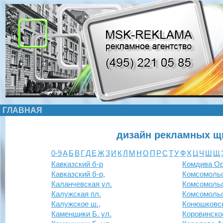
ГЛАВНАЯ
дизайн рекламных щ
0-9
А
Б
В
Г
Д
Е
Ж
З
И
К
Л
М
Н
О
П
Р
С
Т
У
Ф
Х
Ц
Ч
Ш
Щ
Кавказский б-р
Комдива Ор
Кавказский б-р,
Комсомольс
Каланчевская ул.
Комсомольс
Калужская пл.
Комсомольс
Калужское ш.,
Конюшковск
Каменщики Б. ул.
Коровинско