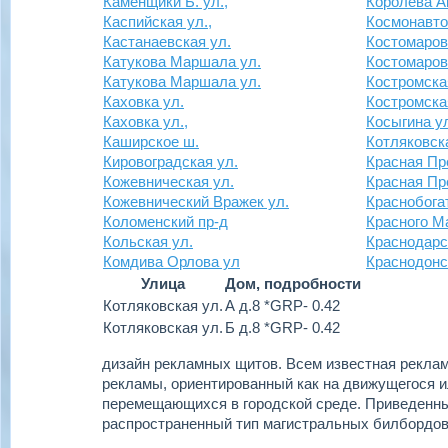
Каменщики Б. ул.,
Королева Ак
Каспийская ул.,
Космонавто
Кастанаевская ул.
Костомаров
Катукова Маршала ул.
Костомаров
Катукова Маршала ул.
Костромска
Каховка ул.
Костромска
Каховка ул.,
Косыгина у
Каширское ш.
Котляковск
Кировоградская ул.
Красная Пр
Кожевническая ул.
Красная Пр
Кожевнический Вражек ул.
Краснобога
Коломенский пр-д
Красного М
Кольская ул.
Краснодарс
Комдива Орлова ул
Краснодонс
Улица
Дом, подробности
Котляковская ул.
А д.8 *GRP- 0.42
Котляковская ул.
Б д.8 *GRP- 0.42
дизайн рекламных щитов.
Всем известная реклам
рекламы, ориентированный как на движущегося ил
перемещающихся в городской среде. Приведенн
распространенный тип магистральных билбордов