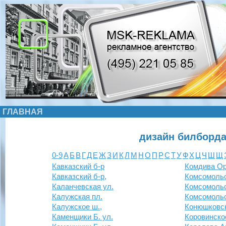
ГЛАВНАЯ
дизайн билборда
0-9
А
Б
В
Г
Д
Е
Ж
З
И
К
Л
М
Н
О
П
Р
С
Т
У
Ф
Х
Ц
Ч
Ш
Щ
Кавказский б-р
Комдива Ор
Кавказский б-р,
Комсомольс
Каланчевская ул.
Комсомольс
Калужская пл.
Комсомольс
Калужское ш.,
Конюшковск
Каменщики Б. ул.
Коровинско