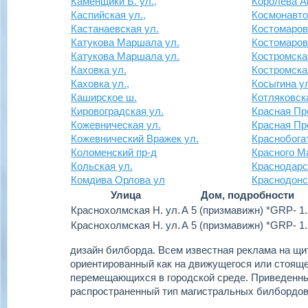
Каменщики Б. ул.,
Королева Ак
Каспийская ул.,
Космонавто
Кастанаевская ул.
Костомаров
Катукова Маршала ул.
Костомаров
Катукова Маршала ул.
Костромска
Каховка ул.
Костромска
Каховка ул.,
Косыгина у
Каширское ш.
Котляковск
Кировоградская ул.
Красная Пр
Кожевническая ул.
Красная Пр
Кожевнический Вражек ул.
Краснобога
Коломенский пр-д
Красного М
Кольская ул.
Краснодарс
Комдива Орлова ул
Краснодонс
Улица
Дом, подробности
Краснохолмская Н. ул.
А 5 (призмавижн) *GRP- 1.
Краснохолмская Н. ул.
А 5 (призмавижн) *GRP- 1.
дизайн билборда.
Всем известная реклама на щит
ориентированный как на движущегося или стоящег
перемещающихся в городской среде. Приведенн
распространенный тип магистральных билбордов