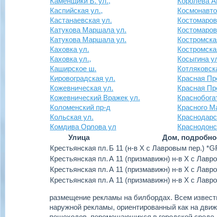
Каменщики Б. ул.,
Королева Ак
Каспийская ул.,
Космонавто
Кастанаевская ул.
Костомаров
Катукова Маршала ул.
Костомаров
Катукова Маршала ул.
Костромска
Каховка ул.
Костромска
Каховка ул.,
Косыгина у
Каширское ш.
Котляковск
Кировоградская ул.
Красная Пр
Кожевническая ул.
Красная Пр
Кожевнический Вражек ул.
Краснобога
Коломенский пр-д
Красного М
Кольская ул.
Краснодарс
Комдива Орлова ул
Краснодонс
Улица
Дом, подробно
Крестьянская пл.
Б 11 (н-в Х с Лавровым пер.) *G
Крестьянская пл.
А 11 (призмавижн) н-в Х с Лавр
Крестьянская пл.
А 11 (призмавижн) н-в Х с Лавр
Крестьянская пл.
А 11 (призмавижн) н-в Х с Лавр
размещение рекламы на билбордах.
Всем извест
наружной рекламы, ориентированный как на движу
пешеходов, перемещающихся в городской среде.