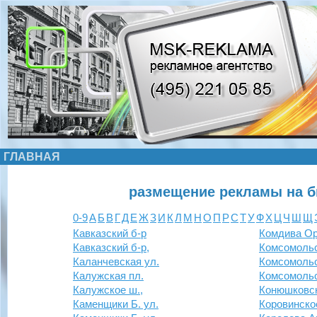
ГЛАВНАЯ
размещение рекламы на б
0-9
А
Б
В
Г
Д
Е
Ж
З
И
К
Л
М
Н
О
П
Р
С
Т
У
Ф
Х
Ц
Ч
Ш
Щ
Кавказский б-р
Комдива Ор
Кавказский б-р,
Комсомольс
Каланчевская ул.
Комсомольс
Калужская пл.
Комсомольс
Калужское ш.,
Конюшковск
Каменщики Б. ул.
Коровинско