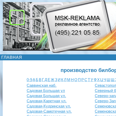
ГЛАВНАЯ
производство билбо
0-9
А
Б
В
Г
Д
Е
Ж
З
И
К
Л
М
Н
О
П
Р
С
Т
У
Ф
Х
Ц
Ч
Ш
Щ
Саввинская наб.
Севастополь
Садовая Большая ул
Северный б
Садовая Большая ул.
Северо-зап
Садовая-Каретная ул.
Северо-Зап
Садовая-Кудринская ул.
Семеновска
Садовая-Самотечная ул.
Семеновска