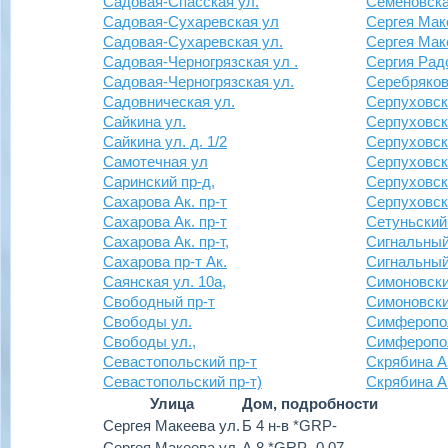
Садовая-Спасская ул.
Семеновска
Садовая-Сухаревская ул
Сергея Мак
Садовая-Сухаревская ул.
Сергея Мак
Садовая-Черногрязская ул .
Сергия Рад
Садовая-Черногрязская ул.
Серебряков
Садовническая ул.
Серпуховск
Сайкина ул.
Серпуховска
Сайкина ул. д. 1/2
Серпуховск
Самотечная ул
Серпуховск
Саринский пр-д,
Серпуховск
Сахарова Ак. пр-т
Серпуховск
Сахарова Ак. пр-т
Сетуньский 
Сахарова Ак. пр-т,
Сигнальный
Сахарова пр-т Ак.
Сигнальный
Саянская ул. 10а,
Симоновски
Свободный пр-т
Симоновски
Свободы ул.
Симферопол
Свободы ул.,
Симферопо
Севастопольский пр-т
Скрябина Ак
Севастопольский пр-т)
Скрябина Ак
Улица
Дом, подробности
Сергея Макеева ул.
Б 4 н-в *GRP-
Сергея Макеева ул.
А 8 *GRP- 0.07