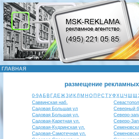
ГЛАВНАЯ
размещение рекламных
0-9
А
Б
В
Г
Д
Е
Ж
З
И
К
Л
М
Н
О
П
Р
С
Т
У
Ф
Х
Ц
Ч
Ш
Щ
Саввинская наб.
Севастополь
Садовая Большая ул
Северный б
Садовая Большая ул.
Северо-зап
Садовая-Каретная ул.
Северо-Зап
Садовая-Кудринская ул.
Семеновска
Садовая-Самотечная ул.
Семеновска