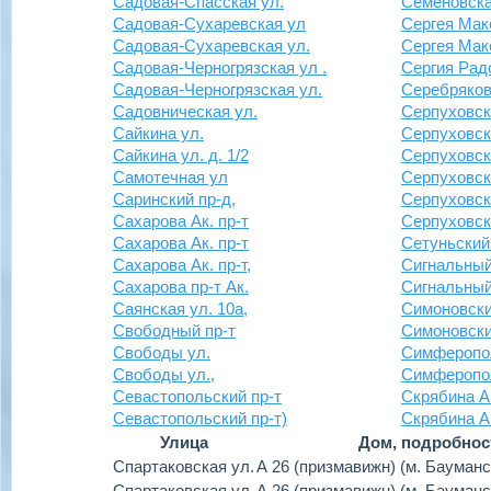
Садовая-Спасская ул.
Семеновска
Садовая-Сухаревская ул
Сергея Мак
Садовая-Сухаревская ул.
Сергея Мак
Садовая-Черногрязская ул .
Сергия Рад
Садовая-Черногрязская ул.
Серебряков
Садовническая ул.
Серпуховск
Сайкина ул.
Серпуховска
Сайкина ул. д. 1/2
Серпуховск
Самотечная ул
Серпуховск
Саринский пр-д,
Серпуховск
Сахарова Ак. пр-т
Серпуховск
Сахарова Ак. пр-т
Сетуньский 
Сахарова Ак. пр-т,
Сигнальный
Сахарова пр-т Ак.
Сигнальный
Саянская ул. 10а,
Симоновски
Свободный пр-т
Симоновски
Свободы ул.
Симферопол
Свободы ул.,
Симферопо
Севастопольский пр-т
Скрябина Ак
Севастопольский пр-т)
Скрябина Ак
Улица
Дом, подробнос
Спартаковская ул.
А 26 (призмавижн) (м. Бауманс
Спартаковская ул.
А 26 (призмавижн) (м. Бауманс