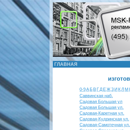
ГЛАВНАЯ
изгото
0-9
А
Б
В
Г
Д
Е
Ж
З
И
К
Л
М
Саввинская наб.
Садовая Большая ул
Садовая Большая ул.
Садовая-Каретная ул.
Садовая-Кудринская ул.
Садовая-Самотечная ул.