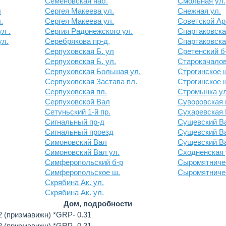
Семеновская наб.
Смольная ул.
л
Сергея Макеева ул.
Снежная ул.
.
Сергея Макеева ул.
Советской Ар
л .
Сергия Радонежского ул.
Спартаковска
ул.
Серебрякова пр-д,
Спартаковска
Серпуховская Б. ул
Сретенский б
Серпуховская Б. ул.
Старокачалов
Серпуховская Большая ул.
Строгинское 
Серпуховская Застава пл.
Строгинское ш
Серпуховская пл.
Стромынка ул
Серпуховской Вал
Суворовская 
Сетуньский 1-й пр.
Сухаревская 
Сигнальный пр-д
Сущевский Ва
Сигнальный проезд
Сущевский Ва
Симоновский Вал
Сущевский Ва
Симоновский Вал ул.
Сходненская 
Симферопольский б-р
Сыромятничес
Симферопольское ш.
Сыромятничес
Скрябина Ак. ул.
Скрябина Ак. ул.
Дом, подробности
 2 (призмавижн) *GRP- 0.31
 2 (призмавижн) *GRP- 0.31