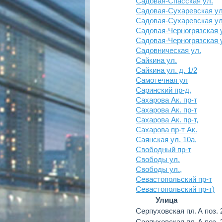
Садовая-Спасская ул.
Садовая-Сухаревская у
Садовая-Сухаревская ул
Садовая-Черногрязская у
Садовая-Черногрязская 
Садовническая ул.
Сайкина ул.
Сайкина ул. д. 1/2
Самотечная ул
Саринский пр-д,
Сахарова Ак. пр-т
Сахарова Ак. пр-т
Сахарова Ак. пр-т,
Сахарова пр-т Ак.
Саянская ул. 10а,
Свободный пр-т
Свободы ул.
Свободы ул.,
Севастопольский пр-т
Севастопольский пр-т)
Улица
Серпуховская пл.
А поз.
Серпуховская пл.
А поз.