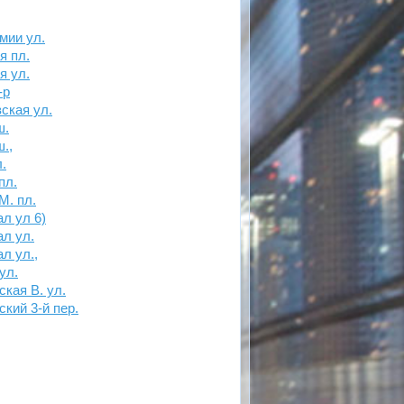
мии ул.
я пл.
я ул.
-р
ская ул.
ш.
.,
.
пл.
М. пл.
л ул 6)
л ул.
л ул.,
ул.
кая В. ул.
кий 3-й пер.