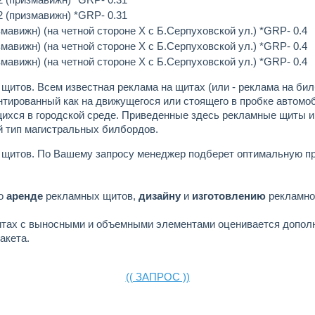
 2 (призмавижн) *GRP- 0.31
змавижн) (на четной стороне Х с Б.Серпуховской ул.) *GRP- 0.4
змавижн) (на четной стороне Х с Б.Серпуховской ул.) *GRP- 0.4
змавижн) (на четной стороне Х с Б.Серпуховской ул.) *GRP- 0.4
 щитов.
Всем известная реклама на щитах (или - реклама на бил
тированный как на движущегося или стоящего в пробке автомоб
хся в городской среде. Приведенные здесь рекламные щиты и
 тип магистральных билбордов.
 щитов.
По Вашему запросу менеджер подберет оптимальную п
по
аренде
рекламных щитов,
дизайну
и
изготовлению
рекламно
итах с выносными и объемными элементами оценивается допол
акета.
(( ЗАПРОС ))