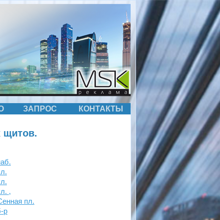
О
ЗАПРОС
КОНТАКТЫ
 щитов.
аб.
л.
л.
. ,
енная пл.
-р