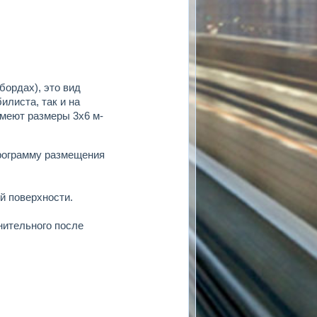
бордах), это вид
илиста, так и на
меют размеры 3х6 м-
рограмму размещения
й поверхности.
нительного после