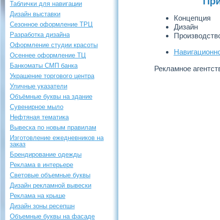
При
Таблички для навигации
Дизайн выставки
Концепция
Сезонное оформление ТРЦ
Дизайн
Разработка дизайна
Производств
Оформление студии красоты
Навигационн
Осеннее оформление ТЦ
Банкоматы СМП банка
Рекламное агентст
Украшение торгового центра
Уличные указатели
Объёмные буквы на здание
Сувенирное мыло
Нефтяная тематика
Вывеска по новым правилам
Изготовление ежедневников на
заказ
Брендирование одежды
Реклама в интерьере
Световые объемные буквы
Дизайн рекламной вывески
Реклама на крыше
Дизайн зоны ресепшн
Объемные буквы на фасаде