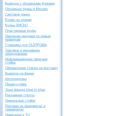
Вывеска с объемными буквами
Объемные буквы в Москве
Световое панно
Буквы на здании
Буквы ДИСКО
Пластиковые буквы
Наружная реклама по новым
правилам
Сувениры для ГАЗПРОМА
Торговое и рекламное
оборудование
Информационная офисная
стойка
Оформление стенда на выставку
Вывеска на фризе
Автоподиумы
Промо-стойки
Зона бренда shop in shop
Рекламная стелла
Уникальные стойки
Реклама на банкоматах и
терминалах
Навигация в ТЦ