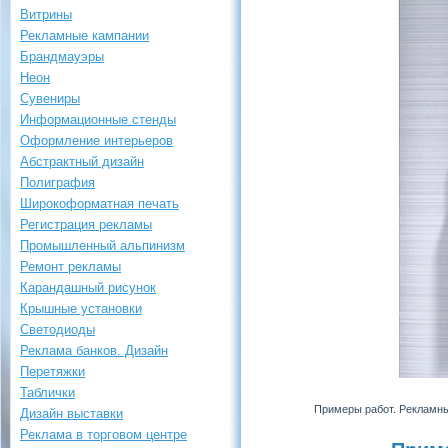
Витрины
Рекламные кампании
Брандмауэры
Неон
Сувениры
Информационные стенды
Оформление интерьеров
Абстрактный дизайн
Полиграфия
Широкоформатная печать
Регистрация рекламы
Промышленный альпинизм
Ремонт рекламы
Карандашный рисунок
Крышные установки
Светодиоды
Реклама банков. Дизайн
Перетяжки
Таблички
Примеры работ. Рекламн
Дизайн выставки
Реклама в торговом центре