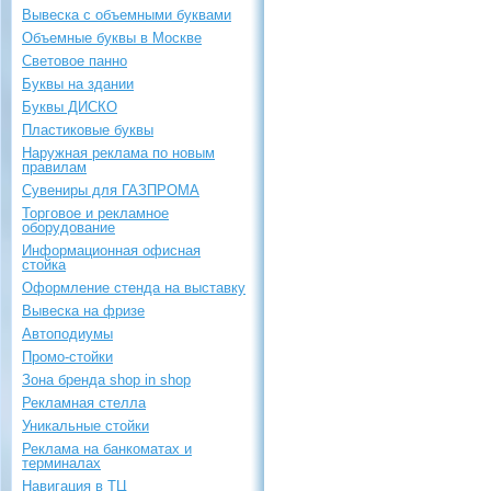
Вывеска с объемными буквами
Объемные буквы в Москве
Световое панно
Буквы на здании
Буквы ДИСКО
Пластиковые буквы
Наружная реклама по новым
правилам
Сувениры для ГАЗПРОМА
Торговое и рекламное
оборудование
Информационная офисная
стойка
Оформление стенда на выставку
Вывеска на фризе
Автоподиумы
Промо-стойки
Зона бренда shop in shop
Рекламная стелла
Уникальные стойки
Реклама на банкоматах и
терминалах
Навигация в ТЦ