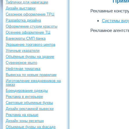
Прим
Таблички для навигации
Дизайн выставки
Рекламные констру
Сезонное оформление ТРЦ
Разработка дизайна
Системы виз
Оформление студии красоты
Рекламное агентс
Осеннее оформление ТЦ
Банкоматы СМП банка
Украшение торгового центра
Уличные указатели
Объёмные буквы на здание
Сувенирное мыло
Нефтяная тематика
Вывеска по новым правилам
Изготовление ежедневников на
заказ
Брендирование одежды
Реклама в интерьере
Световые объемные буквы
Дизайн рекламной вывески
Реклама на крыше
Дизайн зоны ресепшн
Объемные буквы на фасаде