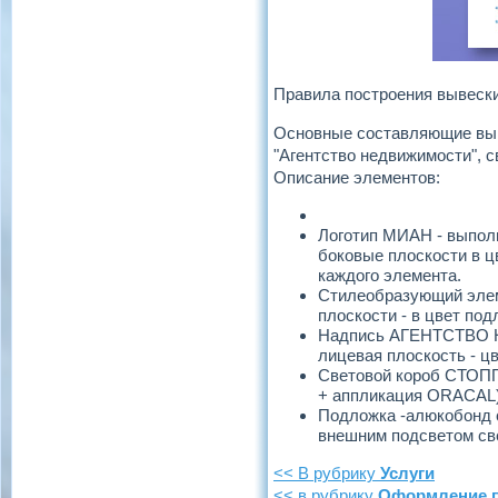
Правила построения вывески
Основные составляющие выв
"Агентство недвижимости", с
Описание элементов:
Логотип МИАН - выпол
боковые плоскости в ц
каждого элемента.
Стилеобразующий элеме
плоскости - в цвет под
Надпись АГЕНТСТВО Н
лицевая плоскость - цв
Световой короб СТОППЕ
+ аппликация ORACAL) 
Подложка -алюкобонд с
внешним подсветом св
<< В рубрику
Услуги
<< в рубрику
Оформление п