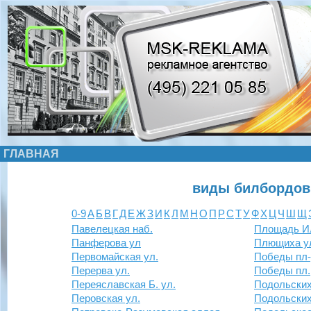
ГЛАВНАЯ
виды билбордов
0-9
А
Б
В
Г
Д
Е
Ж
З
И
К
Л
М
Н
О
П
Р
С
Т
У
Ф
Х
Ц
Ч
Ш
Щ
Павелецкая наб.
Площадь И
Панферова ул
Плющиха у
Первомайская ул.
Победы пл
Перерва ул.
Победы пл.
Переяславская Б. ул.
Подольских
Перовская ул.
Подольских