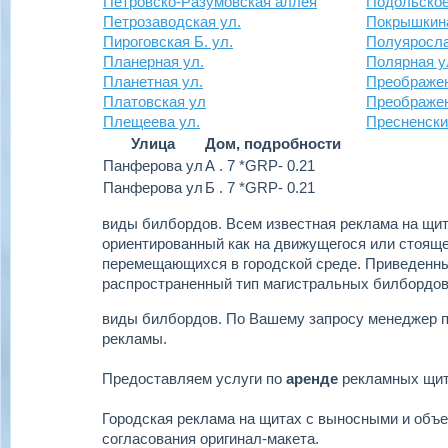
Петровско-Разумовская аллея
Подольское
Петрозаводская ул.
Покрышкина
Пироговская Б. ул.
Полуяросла
Планерная ул.
Полярная у
Планетная ул.
Преображен
Платовская ул
Преображе
Плещеева ул.
Пресненски
Улица
Дом, подробности
Панферова ул
А . 7 *GRP- 0.21
Панферова ул
Б . 7 *GRP- 0.21
виды билбордов.
Всем известная реклама на щит
ориентированный как на движущегося или стоящег
перемещающихся в городской среде. Приведенн
распространенный тип магистральных билбордов
виды билбордов.
По Вашему запросу менеджер 
рекламы.
Предоставляем услуги по
аренде
рекламных щи
Городская реклама на щитах с выносными и объ
согласования оригинал-макета.