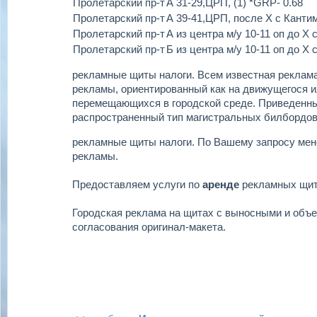
Пролетарский пр-т
А 31-29,ЦРП, (1) *GRP- 0.68
Пролетарский пр-т
А 39-41,ЦРП, после Х с Кантим
Пролетарский пр-т
А из центра м/у 10-11 оп до Х
Пролетарский пр-т
Б из центра м/у 10-11 оп до Х
рекламные щиты налоги.
Всем известная реклама
рекламы, ориентированный как на движущегося ил
перемещающихся в городской среде. Приведенн
распространенный тип магистральных билбордов
рекламные щиты налоги.
По Вашему запросу мен
рекламы.
Предоставляем услуги по
аренде
рекламных щи
Городская реклама на щитах с выносными и объ
согласования оригинал-макета.