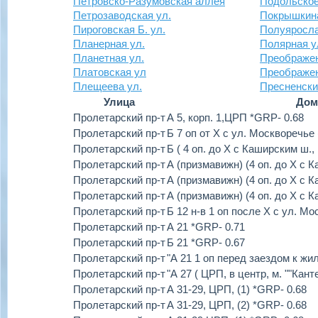
Петровско-Разумовская аллея
Подольское
Петрозаводская ул.
Покрышкина
Пироговская Б. ул.
Полуяросла
Планерная ул.
Полярная у
Планетная ул.
Преображен
Платовская ул
Преображе
Плещеева ул.
Пресненски
Улица
Дом
Пролетарский пр-т
А 5, корп. 1,ЦРП *GRP- 0.68
Пролетарский пр-т
Б 7 оп от Х с ул. Москворечье
Пролетарский пр-т
Б ( 4 оп. до Х с Каширским ш.,
Пролетарский пр-т
А (призмавижн) (4 оп. до Х с 
Пролетарский пр-т
А (призмавижн) (4 оп. до Х с 
Пролетарский пр-т
А (призмавижн) (4 оп. до Х с 
Пролетарский пр-т
Б 12 н-в 1 оп после Х с ул. М
Пролетарский пр-т
А 21 *GRP- 0.71
Пролетарский пр-т
Б 21 *GRP- 0.67
Пролетарский пр-т
"А 21 1 оп перед заездом к жи
Пролетарский пр-т
"А 27 ( ЦРП, в центр, м. ""Кан
Пролетарский пр-т
А 31-29, ЦРП, (1) *GRP- 0.68
Пролетарский пр-т
А 31-29, ЦРП, (2) *GRP- 0.68