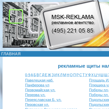
ГЛАВНАЯ
рекламные щиты нал
0-9
А
Б
В
Г
Д
Е
Ж
З
И
К
Л
М
Н
О
П
Р
С
Т
У
Ф
Х
Ц
Ч
Ш
Щ
Павелецкая наб.
Площадь И
Панферова ул
Плющиха у
Первомайская ул.
Победы пл
Перерва ул.
Победы пл.
Переяславская Б. ул.
Подольских
Перовская ул.
Подольских