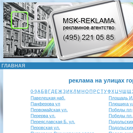
ГЛАВНАЯ
реклама на улицах г
0-9
А
Б
В
Г
Д
Е
Ж
З
И
К
Л
М
Н
О
П
Р
С
Т
У
Ф
Х
Ц
Ч
Ш
Щ
Павелецкая наб.
Площадь И
Панферова ул
Плющиха у
Первомайская ул.
Победы пл
Перерва ул.
Победы пл.
Переяславская Б. ул.
Подольских
Перовская ул.
Подольских