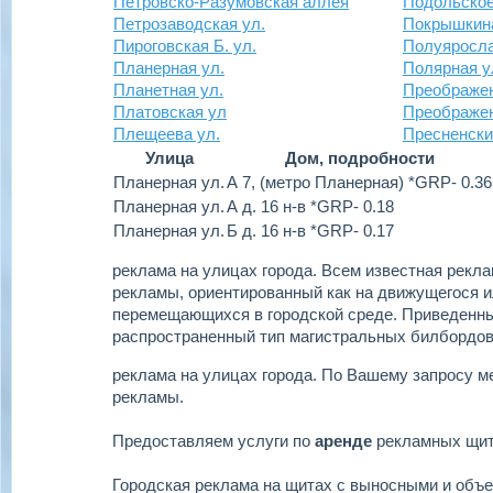
Петровско-Разумовская аллея
Подольское
Петрозаводская ул.
Покрышкина
Пироговская Б. ул.
Полуяросла
Планерная ул.
Полярная у
Планетная ул.
Преображен
Платовская ул
Преображе
Плещеева ул.
Пресненски
Улица
Дом, подробности
Планерная ул.
А 7, (метро Планерная) *GRP- 0.36
Планерная ул.
А д. 16 н-в *GRP- 0.18
Планерная ул.
Б д. 16 н-в *GRP- 0.17
реклама на улицах города.
Всем известная реклам
рекламы, ориентированный как на движущегося ил
перемещающихся в городской среде. Приведенн
распространенный тип магистральных билбордов
реклама на улицах города.
По Вашему запросу м
рекламы.
Предоставляем услуги по
аренде
рекламных щи
Городская реклама на щитах с выносными и объ