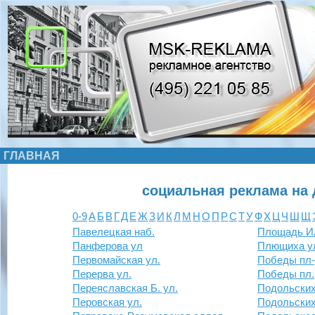
ГЛАВНАЯ
социальная реклама на 
0-9
А
Б
В
Г
Д
Е
Ж
З
И
К
Л
М
Н
О
П
Р
С
Т
У
Ф
Х
Ц
Ч
Ш
Щ
Павелецкая наб.
Площадь И
Панферова ул
Плющиха у
Первомайская ул.
Победы пл
Перерва ул.
Победы пл.
Переяславская Б. ул.
Подольских
Перовская ул.
Подольских