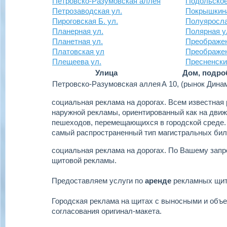
Петровско-Разумовская аллея
Подольское
Петрозаводская ул.
Покрышкина
Пироговская Б. ул.
Полуяросла
Планерная ул.
Полярная у
Планетная ул.
Преображен
Платовская ул
Преображе
Плещеева ул.
Пресненски
Улица
Дом, подро
Петровско-Разумовская аллея
А 10, (рынок Дина
социальная реклама на дорогах.
Всем известная 
наружной рекламы, ориентированный как на движу
пешеходов, перемещающихся в городской среде.
самый распространенный тип магистральных бил
социальная реклама на дорогах.
По Вашему запр
щитовой рекламы.
Предоставляем услуги по
аренде
рекламных щи
Городская реклама на щитах с выносными и объ
согласования оригинал-макета.