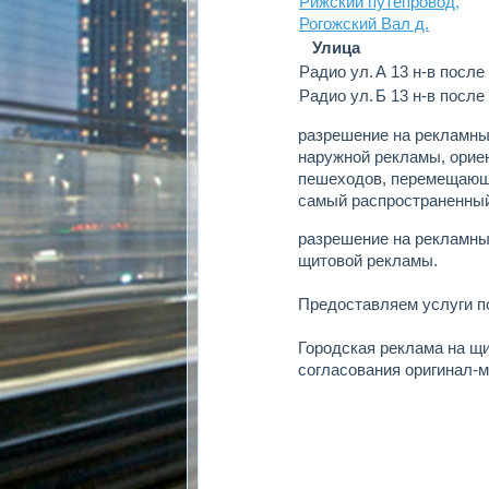
Рижский путепровод,
Рогожский Вал д.
Улица
Радио ул.
А 13 н-в посл
Радио ул.
Б 13 н-в посл
разрешение на рекламны
наружной рекламы, ориен
пешеходов, перемещающи
самый распространенный
разрешение на рекламны
щитовой рекламы.
Предоставляем услуги 
Городская реклама на щ
согласования оригинал-м