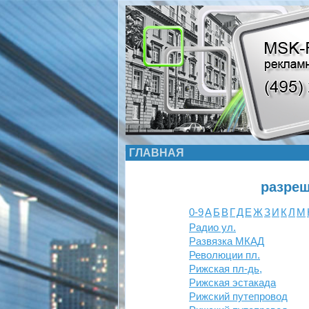
ГЛАВНАЯ
разреш
0-9
А
Б
В
Г
Д
Е
Ж
З
И
К
Л
М
Радио ул.
Развязка МКАД
Революции пл.
Рижская пл-дь,
Рижская эстакада
Рижский путепровод