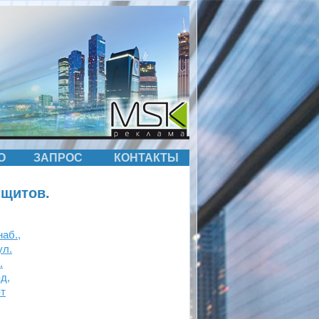
О
ЗАПРОС
КОНТАКТЫ
 щитов.
аб.,
ул.
.
д,
-т