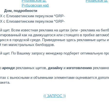
Рублевское ш.
Рязанское ш.
Рубцовская наб
Дом, подробности
е Х с Елизаветинским переулком *GRP-
е Х с Елизаветинским переулком *GRP-
й щит.
Всем известная реклама на щитах (или - реклама на билб
тированный как на движущегося или стоящего в пробке автомоб
хся в городской среде. Приведенные здесь рекламные щиты и
 тип магистральных билбордов.
й щит.
По Вашему запросу менеджер подберет оптимальную пр
по
аренде
рекламных щитов,
дизайну
и
изготовлению
рекламно
итах с выносными и объемными элементами оценивается допол
акета.
(( ЗАПРОС ))