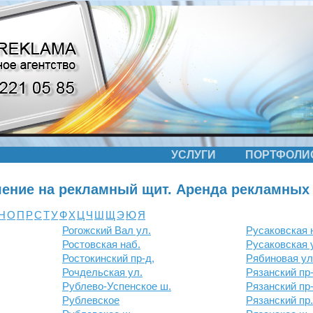
УСЛУГИ
ПОРТФОЛИ
ение на рекламный щит. Аренда рекламных
Н
О
П
Р
С
Т
У
Ф
Х
Ц
Ч
Ш
Щ
Э
Ю
Я
Рогожский Вал ул.
Русаковская н
Ростовская наб.
Русаковская 
Ростокинский пр-д,
Рябиновая ул
Рочдельская ул.
Рязанский пр-
Рублево-Успенское ш.
Рязанский пр
Рублевское
Рязанский пр.