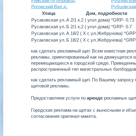
Рижский путепровод,
Рублевское
Рогожский Вал д.
Рубцовская
Улица
Дом, подробности
Русаковская ул.
А 2/1 к.2 ( угол дома) *GRP- 0.73
Русаковская ул.
Б 2/1 к.2 ( угол дома) *GRP- 0.7
Русаковская ул.
А 18/2 ( Х с ул.Жебрунова) *GRP
Русаковская ул.
Б 18/2 ( Х с ул.Жебрунова) *GRP
как сделать рекламный щит.
Всем известная рекл
рекламы, ориентированный как на движущегося ил
перемещающихся в городской среде. Приведенн
распространенный тип магистральных билбордов
как сделать рекламный щит.
По Вашему запросу 
щитовой рекламы.
Предоставляем услуги по
аренде
рекламных щи
Городская реклама на щитах с выносными и объ
согласования оригинал-макета.