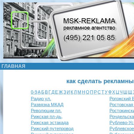
ГЛАВНАЯ
как сделать рекламны
0-9
А
Б
В
Г
Д
Е
Ж
З
И
К
Л
М
Н
О
П
Р
С
Т
У
Ф
Х
Ц
Ч
Ш
Щ
Радио ул.
Рогожский 
Развязка МКАД
Ростовская
Революции пл.
Ростокински
Рижская пл-дь,
Рочдельска
Рижская эстакада
Рублево-Ус
Рижский путепровод
Рублевское