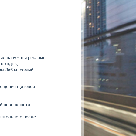
 вид наружной рекламы,
шеходов,
ы 3х6 м- самый
мещения щитовой
й поверхности.
нительного после