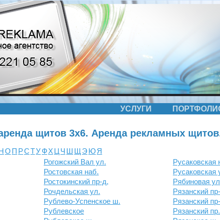
УСЛУГИ
ПОРТФОЛИ
аренда щитов 3х6. Аренда рекламных щитов
Н
О
П
Р
С
Т
У
Ф
Х
Ц
Ч
Ш
Щ
Э
Ю
Я
Рогожский Вал ул.
Русаковская н
Ростовская наб.
Русаковская 
Ростокинский пр-д,
Рябиновая ул
Рочдельская ул.
Рязанский пр-
Рублево-Успенское ш.
Рязанский пр
Рублевское
Рязанский пр.