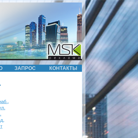
О
ЗАПРОС
КОНТАКТЫ
.
аб.,
ул.
.
д,
-т