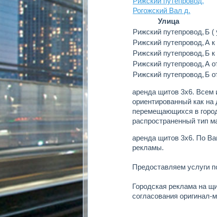
Рижский путепровод,
Рогожский Вал д.
Улица
Рижский путепровод,
Б (
Рижский путепровод,
А к
Рижский путепровод,
Б к
Рижский путепровод,
А о
Рижский путепровод,
Б о
аренда щитов 3х6.
Всем 
ориентированный как на 
перемещающихся в город
распространенный тип м
аренда щитов 3х6.
По Ва
рекламы.
Предоставляем услуги 
Городская реклама на щ
согласования оригинал-м