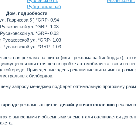
Рублевское ш.
Рязанское ш.
Рубцовская наб
Дом, подробности
 ул. Гаврикова 5 ) *GRP- 0.94
 Русаковской ул. *GRP- 1.03
 Русаковской ул. *GRP- 0.93
т Русаковской ул. *GRP- 1.03
т Русаковской ул. *GRP- 1.03
известная реклама на щитах (или - реклама на билбордах), это
движущегося или стоящего в пробке автомобилиста, так и на пе
ской среде. Приведенные здесь рекламные щиты имеют размер
агистральных билбордов.
шему запросу менеджер подберет оптимальную программу раз
по
аренде
рекламных щитов,
дизайну
и
изготовлению
рекламно
итах с выносными и объемными элементами оценивается допол
акета.