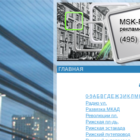
ГЛАВНАЯ
0-9
А
Б
В
Г
Д
Е
Ж
З
И
К
Л
М
Радио ул.
Развязка МКАД
Революции пл.
Рижская пл-дь,
Рижская эстакада
Рижский путепровод