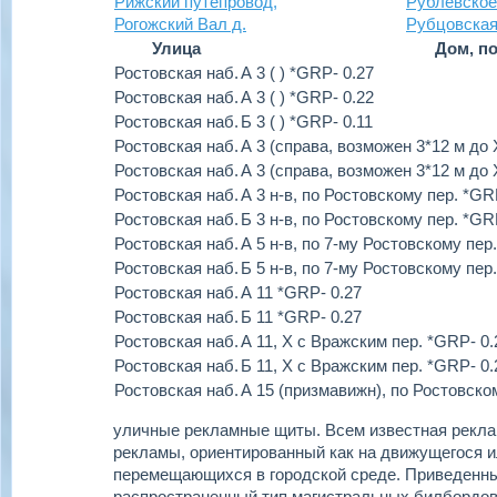
Рижский путепровод,
Рублевское
Рогожский Вал д.
Рубцовская
Улица
Дом, п
Ростовская наб.
А 3 ( ) *GRP- 0.27
Ростовская наб.
А 3 ( ) *GRP- 0.22
Ростовская наб.
Б 3 ( ) *GRP- 0.11
Ростовская наб.
А 3 (справа, возможен 3*12 м до
Ростовская наб.
А 3 (справа, возможен 3*12 м до
Ростовская наб.
А 3 н-в, по Ростовскому пер. *GR
Ростовская наб.
Б 3 н-в, по Ростовскому пер. *GR
Ростовская наб.
А 5 н-в, по 7-му Ростовскому пер
Ростовская наб.
Б 5 н-в, по 7-му Ростовскому пер
Ростовская наб.
А 11 *GRP- 0.27
Ростовская наб.
Б 11 *GRP- 0.27
Ростовская наб.
А 11, Х с Вражским пер. *GRP- 0.
Ростовская наб.
Б 11, Х с Вражским пер. *GRP- 0.
Ростовская наб.
А 15 (призмавижн), по Ростовско
уличные рекламные щиты.
Всем известная рекла
рекламы, ориентированный как на движущегося ил
перемещающихся в городской среде. Приведенн
распространенный тип магистральных билбордов