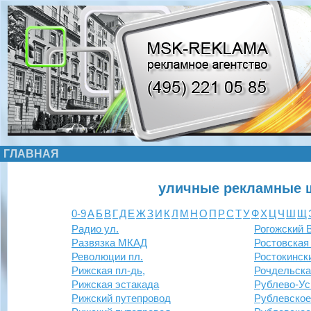
ГЛАВНАЯ
уличные рекламные 
0-9
А
Б
В
Г
Д
Е
Ж
З
И
К
Л
М
Н
О
П
Р
С
Т
У
Ф
Х
Ц
Ч
Ш
Щ
Радио ул.
Рогожский 
Развязка МКАД
Ростовская
Революции пл.
Ростокински
Рижская пл-дь,
Рочдельска
Рижская эстакада
Рублево-Ус
Рижский путепровод
Рублевское