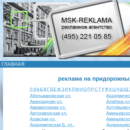
ГЛАВНАЯ
реклама на придорожны
0-9
А
Б
В
Г
Д
Е
Ж
З
И
К
Л
М
Н
О
П
Р
С
Т
У
Ф
Х
Ц
Ч
Ш
Щ
Абельмановская ул.
Академичес
Авангардная ул.
Алабяна ул
Авиамоторная ул.
Алтуфьевск
Автозаводская ул.
Аминьевско
Азовская ул.
Аминьевско
Академическая Б. ул .
Андроньевск